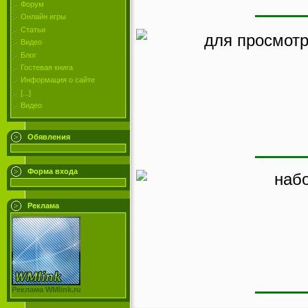
Форум
Онлайн игры
Статьи
для просмотр
Видео
Блог
Гостевая книга
Информация о сайте
[...]
Видео
Обявления
Форма входа
наб
Реклама
Реклама WMlink.ru