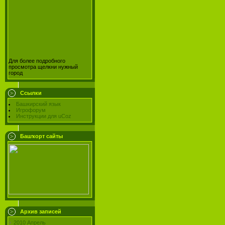
Для более подробного
просмотра щелкни нужный
город
Ссылки
Башкирский язык
Игрофорум
Инструкции для uCoz
Башҡорт сайты
Архив записей
2010 Апрель