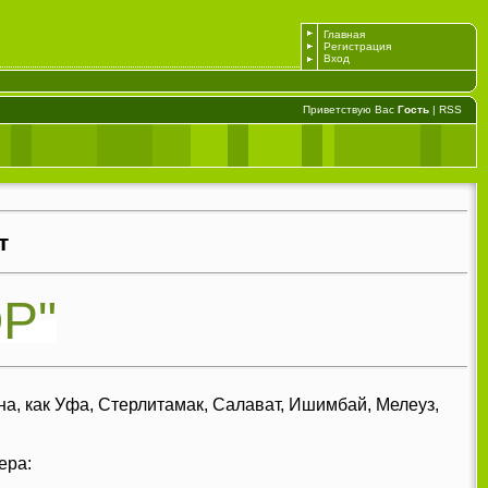
Главная
Регистрация
Вход
Приветствую Вас
Гость
|
RSS
т
Р"
а, как Уфа, Стерлитамак, Салават, Ишимбай, Мелеуз,
ера: